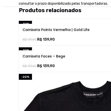
consultar o prazo disponibilizado pelas transportadoras.
Produtos relacionados
-22%
Camiseta Points Vermelha | Gold Life
R$
139,90
R$
179,90
-22%
Camiseta Faces – Bege
R$
139,90
R$
179,90
-22%