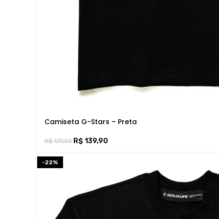
Camiseta G-Stars – Preta
R$
139,90
R$
179,90
-22%