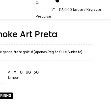
0
Entrar / Registrar
R$
0,00
Pesquisar
oke Art Preta
e ganhe frete grátis! (Apenas Região Sul e Sudeste)
P
M
G
GG
3G
Limpar
RRINHO