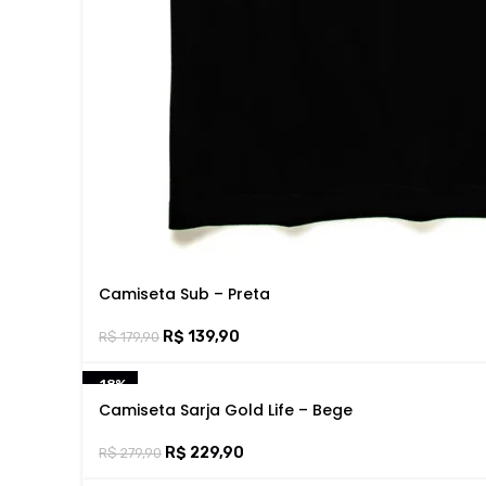
Camiseta Sub – Preta
R$
139,90
R$
179,90
-18%
Camiseta Sarja Gold Life – Bege
R$
229,90
R$
279,90