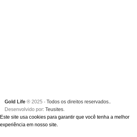
Gold Life
® 2025 -
Todos os direitos reservados.
.
Desenvolvido por:
Teusites
.
Este site usa cookies para garantir que você tenha a melhor
experiência em nosso site.
Aceitar