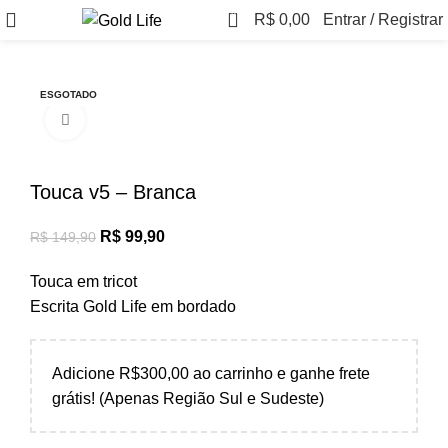
0
R$
0,00
Entrar / Registrar
-33%
ESGOTADO
Clique para ampliar
Touca v5 – Branca
R$
99,90
R$
149,90
Touca em tricot
Escrita Gold Life em bordado
Adicione R$300,00 ao carrinho e ganhe frete
grátis! (Apenas Região Sul e Sudeste)