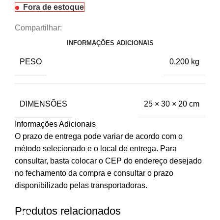
Fora de estoque
Compartilhar:
INFORMAÇÕES ADICIONAIS
PESO
0,200 kg
DIMENSÕES
25 × 30 × 20 cm
Informações Adicionais
O prazo de entrega pode variar de acordo com o
método selecionado e o local de entrega. Para
consultar, basta colocar o CEP do endereço desejado
no fechamento da compra e consultar o prazo
disponibilizado pelas transportadoras.
Produtos relacionados
-66%
-33%
-50%
-67%