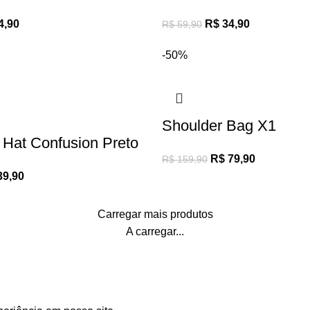
4,90
R$
34,90
R$
59,90
-50%
Shoulder Bag X1
Hat Confusion Preto
R$
79,90
R$
159,90
9,90
Carregar mais produtos
A carregar...