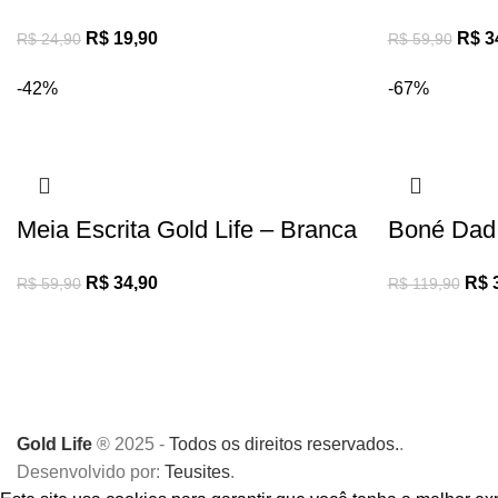
R$
19,90
R$
3
R$
24,90
R$
59,90
-42%
-67%
Meia Escrita Gold Life – Branca
Boné Dad 
R$
34,90
R$
3
R$
59,90
R$
119,90
Gold Life
® 2025 -
Todos os direitos reservados.
.
Desenvolvido por:
Teusites
.